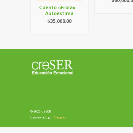
$
60,000.
Cuento «Frola» –
AÑADIR AL C
Autoestima
$
35,000.00
LEER MÁS
© 2026 creSER
Desarrollado por
Clappbox