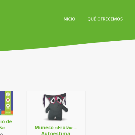
INICIO
QUÉ OFRECEMOS
io de
s»
Muñeco «Frola» –
Autoestima