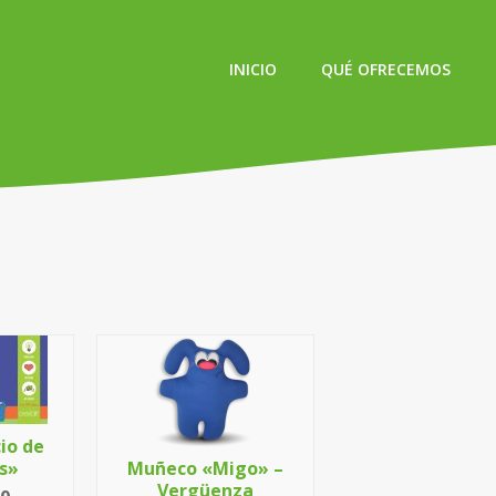
INICIO
QUÉ OFRECEMOS
io de
s»
Muñeco «Migo» –
Vergüenza