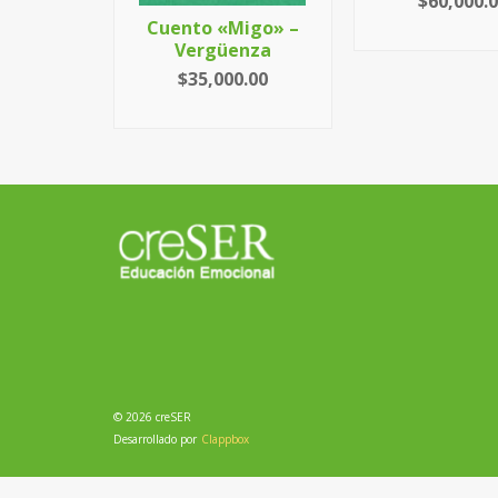
$
60,000.
Cuento «Migo» –
AÑADIR AL C
Vergüenza
$
35,000.00
AÑADIR AL CARRITO
© 2026 creSER
Desarrollado por
Clappbox