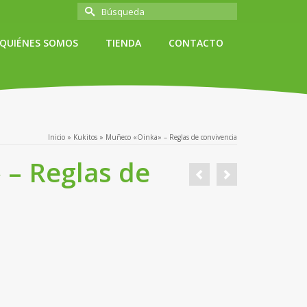
Buscar
por:
QUIÉNES SOMOS
TIENDA
CONTACTO
Inicio
»
Kukitos
»
Muñeco «Oinka» – Reglas de convivencia
– Reglas de