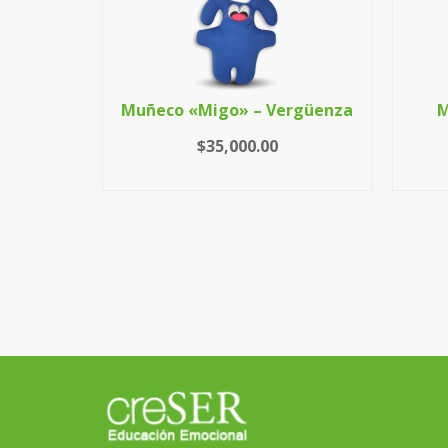
Muñeco «Migo» – Vergüenza
M
$
35,000.00
Pasaje a
o
LEER MÁS
ITO