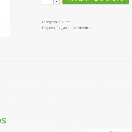
"Oinka"
-
Reglas
de
Categoría:
Kukitos
convivencia
Etiqueta:
Reglas de convivencia
cantidad
os