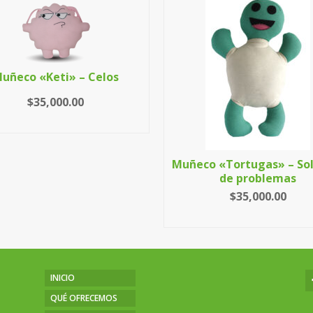
uñeco «Keti» – Celos
$
35,000.00
LEER MÁS
Muñeco «Tortugas» – So
de problemas
$
35,000.00
LEER MÁS
INICIO
QUÉ OFRECEMOS