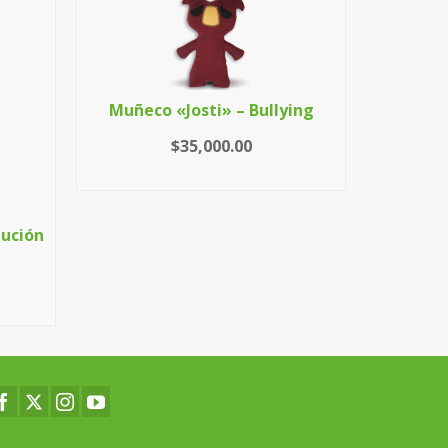
Muñeco «Josti» – Bullying
Muñeco
$
35,000.00
AÑADIR AL CARRITO
lución