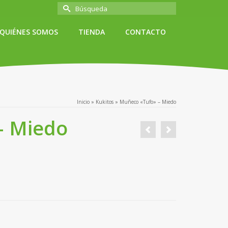
Buscar
por:
QUIÉNES SOMOS
TIENDA
CONTACTO
Inicio
»
Kukitos
»
Muñeco «Tufo» – Miedo
– Miedo