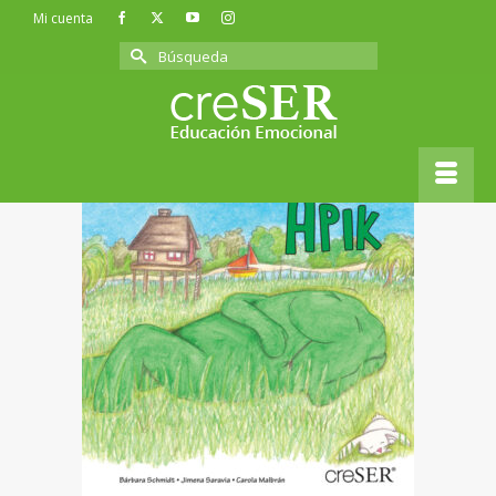
Mi cuenta
Buscar
por:
Inicio
»
Cuentos
»
Cuento «Apik» – Tranquilidad