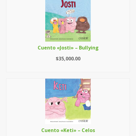
Cuento «Josti» – Bullying
$
35,000.00
LEER MÁS
Cuento «Keti» – Celos