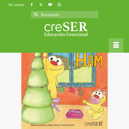
Mi cuenta
Buscar
por:
Inicio
»
Cuentos
»
Cuento «Ham» – Alegría