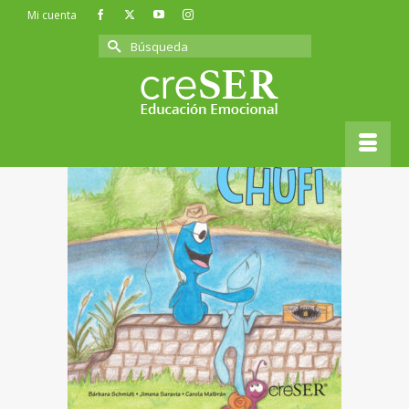
Mi cuenta
Buscar
por:
Inicio
»
Cuentos
»
Cuento «Chufi» – Cariño