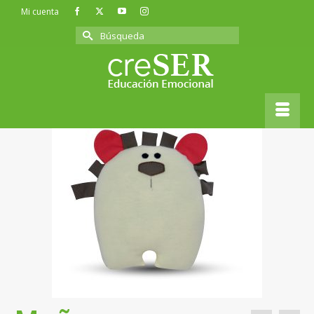
Mi cuenta
Buscar
por:
Inicio
»
Kukitos
»
Muñeco «Leopoldo» – Pasaje a primer grado