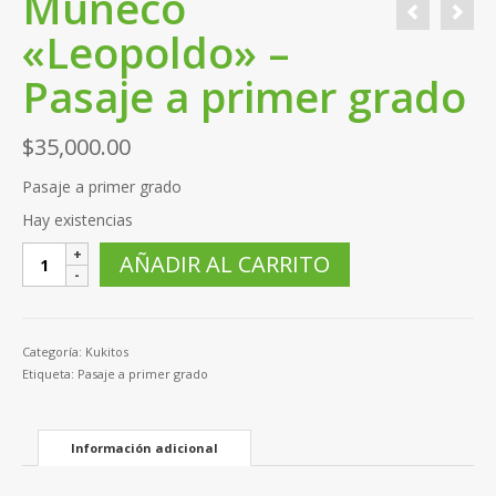
Muñeco
«Leopoldo» –
Pasaje a primer grado
$
35,000.00
Pasaje a primer grado
Hay existencias
Muñeco
AÑADIR AL CARRITO
"Leopoldo"
-
Pasaje
a
Categoría:
Kukitos
primer
Etiqueta:
Pasaje a primer grado
grado
cantidad
Información adicional