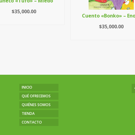
uñeco «Tufo» – Miedo
$
35,000.00
Cuento «Bonko» – En
LEER MÁS
$
35,000.00
AÑADIR AL CARRITO
INICIO
QUÉ OFRECEMOS
QUIÉNES SOMOS
TIENDA
CONTACTO