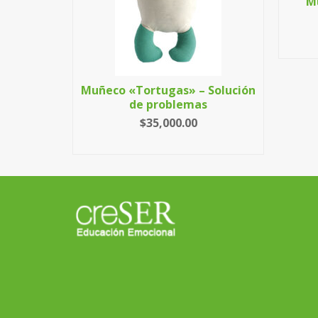
ustración
M
Muñeco «Tortugas» – Solución
de problemas
$
35,000.00
LEER MÁS