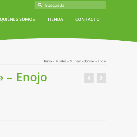
Buscar
por:
QUIÉNES SOMOS
TIENDA
CONTACTO
Inicio
»
Kukitos
»
Muñeco «Bonko» – Enojo
 – Enojo